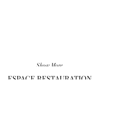
Show More
ESPACE RESTAURATION
Venez tester nos talents culinaires autour de
Finger Food (alias Tapas) originaux et raffinés
!
Un voyage culinaire à travers le monde qui
attisera les papilles des plus gourmands
Des produits frais de qualité et 100% fait